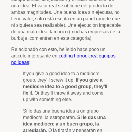
una idea. El valor real se obtiene del producto de
ambas magnitudes. Una buena idea sin ejecutar, no
tiene valor, sólo está escrita en un papel (puede que
ni siquiera sea realizable). Una ejecución impecable
de una mala idea, tampoco (muchas empresas de la
burbuja .com entran en esta categoría).
Relacionado con esto, he leido hace poco un
artículo interesante en
coding horror, crea equipos
no ideas
:
If you give a good idea to a mediocre
group, they’ll screw it up.
If you give a
mediocre idea to a good group, they’ll
fix it.
Or they’ll throw it away and come
up with something else.
Si le das una buena idea a un grupo
mediocre, la estropearán.
Si le das una
idea mediocre a un buen grupo, la
arreglarán.
O la tirarán y pensarán en