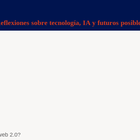
eflexiones sobre tecnología, IA y futuros posibl
 web 2.0?