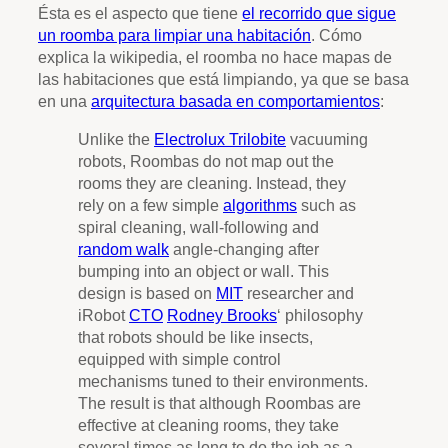
Ésta es el aspecto que tiene
el recorrido que sigue
un roomba para limpiar una habitación
. Cómo
explica la wikipedia, el roomba no hace mapas de
las habitaciones que está limpiando, ya que se basa
en una
arquitectura basada en comportamientos
:
Unlike the
Electrolux Trilobite
vacuuming
robots, Roombas do not map out the
rooms they are cleaning. Instead, they
rely on a few simple
algorithms
such as
spiral cleaning, wall-following and
random walk
angle-changing after
bumping into an object or wall. This
design is based on
MIT
researcher and
iRobot
CTO
Rodney Brooks
‘ philosophy
that robots should be like insects,
equipped with simple control
mechanisms tuned to their environments.
The result is that although Roombas are
effective at cleaning rooms, they take
several times as long to do the job as a