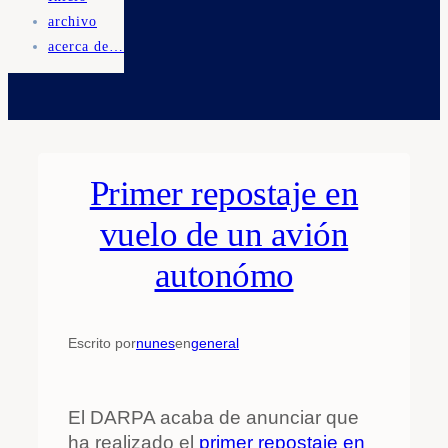
archivo
acerca de…
Primer repostaje en
vuelo de un avión
autonómo
Escrito por
nunes
en
general
El DARPA acaba de anunciar que
ha realizado el
primer repostaje en